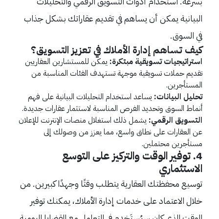
بسرعة. استخدام أدوات التسويق الرقمي والتحليلات
البيانية يمكن أن يساهم في تقديم عقاراتك بشكل جذاب
في السوق.
كيف تساهم إدارة الأملاك في تعزيز التسويق؟
استراتيجيات تسويقية مبتكرة:
يمكن للمستشارين العقاريين
تقديم حملات تسويقية موجهة تستهدف الفئات المناسبة من
المستأجرين.
تحليل البيانات:
يساعد استخدام التحليلات البيانية على فهم
أنماط السوق وتحديد الفرص المناسبة لاستثمار عقارات جديدة.
التسويق الرقمي:
يشمل ذلك استغلال منصات الإنترنت للإعلان
عن العقارات على نطاق واسع، مما يعزز من وصولك إلى
مستأجرين محتملين.
4. توفير الوقت والتركيز على التوسع
الاستثماري
توسيع محفظتك العقارية يتطلب وقتًا وجهدًا كبيرين. من
خلال الاعتماد على خدمات إدارة الأملاك، يمكنك توفير
الوقت الذي كان سيُستَخدم في التعامل مع القضايا اليومية