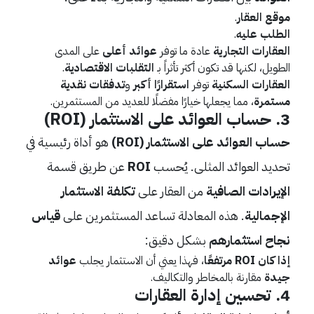
موقع العقار
.
الطلب عليه
.
العقارات التجارية
عادة ما توفر
عوائد أعلى
على المدى
الطويل، لكنها قد تكون أكثر تأثراً بـ
التقلبات الاقتصادية
.
العقارات السكنية
توفر
استقرارًا أكبر
و
تدفقات نقدية
مستمرة
، مما يجعلها خيارًا مفضلًا للعديد من المستثمرين.
3.
حساب العوائد على الاستثمار (ROI)
حساب العوائد على الاستثمار (ROI)
هو أداة رئيسية في
تحديد العوائد المثلى. يُحسب
ROI
عن طريق قسمة
الإيرادات الصافية
من العقار على
تكلفة الاستثمار
الإجمالية
. هذه المعادلة تساعد المستثمرين على
قياس
نجاح استثمارهم
بشكل دقيق:
إذا كان ROI مرتفعًا
، فهذا يعني أن الاستثمار يجلب
عوائد
جيدة
مقارنة بالمخاطر والتكاليف.
4.
تحسين إدارة العقارات