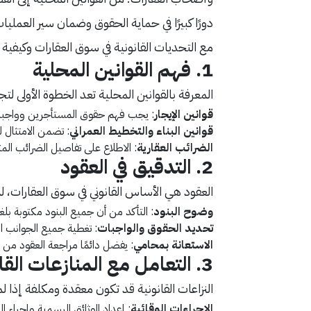
دورًا كبيرًا في حماية الحقوق وضمان سير العمل
مع التحديات القانونية في سوق العقارات وكيفية 
1. فهم القوانين المحلية
المعرفة بالقوانين المحلية تعد الخطوة الأولى لت
قوانين الإيجار
: يجب فهم حقوق المستأجرين وواجباته
قوانين البناء والتخطيط العمراني
: تضمن الامتثال ل
الضرائب العقارية
: الاطلاع على تفاصيل الضرائب المتع
2. التدقيق في العقود
العقود هي الأساس القانوني في سوق العقارات، ل
وضوح البنود
: التأكد من أن جميع البنود مكتوبة ب
تحديد الحقوق والواجبات
: تغطية جميع الجوانب القا
الاستعانة بمحامي
: يفضل دائمًا مراجعة العقود من
3. التعامل مع المنازعات القانونية
النزاعات القانونية قد تكون معقدة ومكلفة إذا لم
الإجراءات الوقائية
: إعداد الوثائق الرسمية وإجراء ال